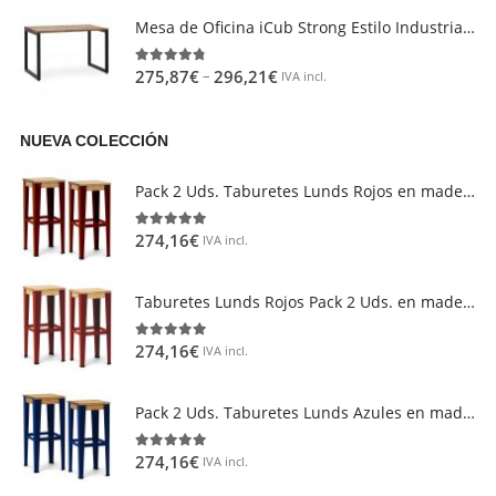
Mesa de Oficina iCub Strong Estilo Industrial Vintage metal en Negro
–
275,87
€
296,21
€
4.73
out of 5
IVA incl.
NUEVA COLECCIÓN
Área de clientes
Mi Cuenta
Pack 2 Uds. Taburetes Lunds Rojos en madera maciza de pino acabado vintage estilo industrial Box Furniture
Mi lista de deseos
274,16
€
5.00
out of 5
IVA incl.
Atención al cliente
Formas de pago
Taburetes Lunds Rojos Pack 2 Uds. en madera maciza de pino acabado Natural Box Furniture
Condiciones de transporte
Devoluciones y reembolsos
274,16
€
5.00
out of 5
IVA incl.
Aviso Legal y política de privacidad
Pack 2 Uds. Taburetes Lunds Azules en madera maciza de pino acabado vintage estilo industrial Box Furniture
FAQ´s
274,16
€
5.00
out of 5
IVA incl.
Atención al Cliente
Preguntas y Respuestas