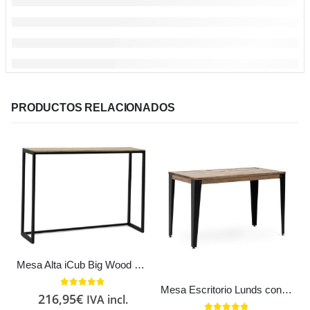
PRODUCTOS RELACIONADOS
Mesa Alta iCub Big Wood 120x30x110cm Estilo Industrial Vintage metal en Negro madera Maciza
Mesa Escritorio Lunds con 3 Compartimentos Ocultos 120x60cm Estilo Industrial Vintage
4.71
out of 5
216,95
€
IVA incl.