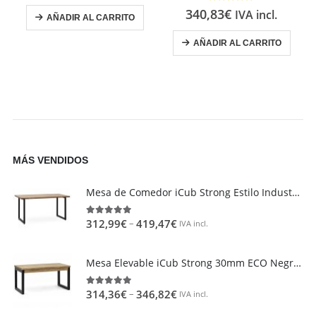
4.67
out of 5
340,83
€
IVA incl.
AÑADIR AL CARRITO
AÑADIR AL CARRITO
MÁS VENDIDOS
Mesa de Comedor iCub Strong Estilo Industrial Vintage metal en Negro
–
312,99
€
419,47
€
4.95
out of 5
IVA incl.
Mesa Elevable iCub Strong 30mm ECO Negra en madera maciza de pino acabado vintage estilo industrial Box Furniture
–
314,36
€
346,82
€
4.85
out of 5
IVA incl.