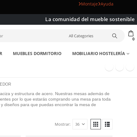
Montaje
Ayuda
La comunidad del mueble sostenible
0
R
MUEBLES DORMITORIO
MOBILIARIO HOSTELERÍA
MEDOR
aciza y estructura de acero. Nuestras mesas además de
istentes por lo que estarás comprando una mesa para toda
 y diseños para que puedas encontrar la mesa de
Mostrar: