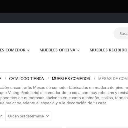
ES COMEDOR
MUEBLES OFICINA
MUEBLES RECIBIDO
E
CATALOGO TIENDA
MUEBLES COMEDOR
MESAS DE CO
ección encontrarás Mesas de comedor fabricadas en madera de pino m
oque Vintage/industrial al comedor de tu casa son muy robustas y res
isponemos de numerosas opciones en cuanto a tamaño, estilos, formas
e mejor se adapte al espacio y a la decoración de tu casa.
r: