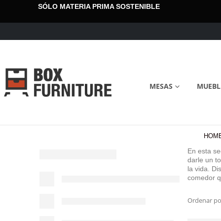
SÓLO MATERIA PRIMA SOSTENIBLE
MESAS
MUEBL
HOM
En esta s
darle un t
la vida. D
comedor qu
Ordenar po