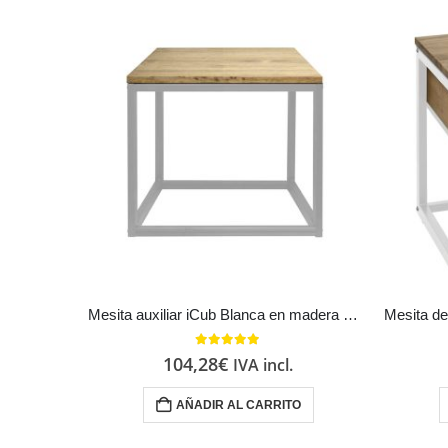
Mesita auxiliar iCub Blanca en madera maciza de pino acabado vintage estilo industrial
5.00
out of 5
104,28
€
IVA incl.
AÑADIR AL CARRITO