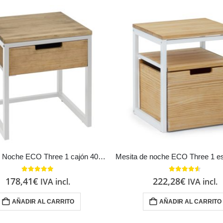
Mesita de Noche ECO Three 1 cajón 40x40x47cm Blanca en madera maciza de pino acabado vintage estilo industrial
5.00
out of 5
4.50
out of 5
178,41
€
222,28
€
IVA incl.
IVA incl.
AÑADIR AL CARRITO
AÑADIR AL CARRITO