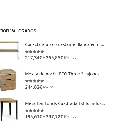
Proveedores
¿Tienes un taller y quieres
JOR VALORADOS
colaborar con nosotros?
Consola iCub con estante Blanca en madera maciza de pino acabado vintage estilo industrial Box Furniture
–
217,34
€
265,85
€
5.00
out of 5
IVA incl.
Mesita de noche ECO Three 2 cajones Blanca en madera maciza de pino acabado vintage estilo industrial
244,82
€
5.00
out of 5
IVA incl.
Mesa Bar Lunds Cuadrada Estilo Industrial Vintage metal en Negro
–
195,61
€
297,72
€
5.00
out of 5
IVA incl.