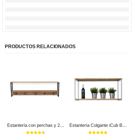
PRODUCTOS RELACIONADOS
Estantería con perchas y 2 marcos Estilo Industrial Vintage metal en Negro
Estantería Colgante iCub Big Wood 2 Estantes 2 Marcos Blanca en madera maciza de pino acabado vintage estilo industrial Box Furniture