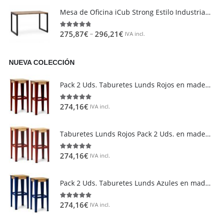
Mesa de Oficina iCub Strong Estilo Industrial Vintage metal en Negro
–
275,87
€
296,21
€
4.73
out of 5
IVA incl.
NUEVA COLECCIÓN
Área de clientes
Mi Cuenta
Pack 2 Uds. Taburetes Lunds Rojos en madera maciza de pino acabado vintage estilo industrial Box Furniture
Mi lista de deseos
274,16
€
5.00
out of 5
IVA incl.
Atención al cliente
Formas de pago
Taburetes Lunds Rojos Pack 2 Uds. en madera maciza de pino acabado Natural Box Furniture
Condiciones de transporte
Devoluciones y reembolsos
274,16
€
5.00
out of 5
IVA incl.
Aviso Legal y política de privacidad
Pack 2 Uds. Taburetes Lunds Azules en madera maciza de pino acabado vintage estilo industrial Box Furniture
FAQ´s
274,16
€
5.00
out of 5
IVA incl.
Atención al Cliente
Preguntas y Respuestas