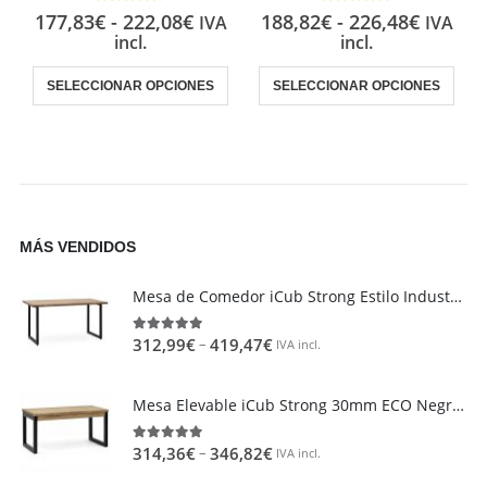
4.50
out of 5
5.00
out of 5
177,83
€
-
222,08
€
188,82
€
-
226,48
€
IVA
IVA
incl.
incl.
SELECCIONAR OPCIONES
SELECCIONAR OPCIONES
MÁS VENDIDOS
Mesa de Comedor iCub Strong Estilo Industrial Vintage metal en Negro
–
312,99
€
419,47
€
4.95
out of 5
IVA incl.
Mesa Elevable iCub Strong 30mm ECO Negra en madera maciza de pino acabado vintage estilo industrial Box Furniture
–
314,36
€
346,82
€
4.85
out of 5
IVA incl.