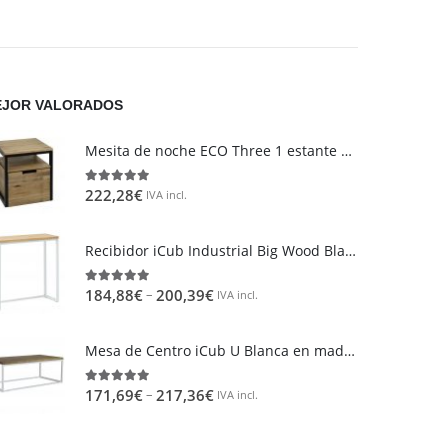
Proveedores
¿Tienes un taller y quieres
JOR VALORADOS
colaborar con nosotros?
Mesita de noche ECO Three 1 estante 1 cajon Negra en madera maciza de pino acabado vintage estilo industrial Box Furniture
222,28
€
5.00
out of 5
IVA incl.
Recibidor iCub Industrial Big Wood Blanco madera acabado natural estilo nórdico Industrial Box Furniture
–
184,88
€
200,39
€
5.00
out of 5
IVA incl.
Mesa de Centro iCub U Blanca en madera maciza de pino acabado vintage estilo industrial Box Furniture
–
171,69
€
217,36
€
5.00
out of 5
IVA incl.