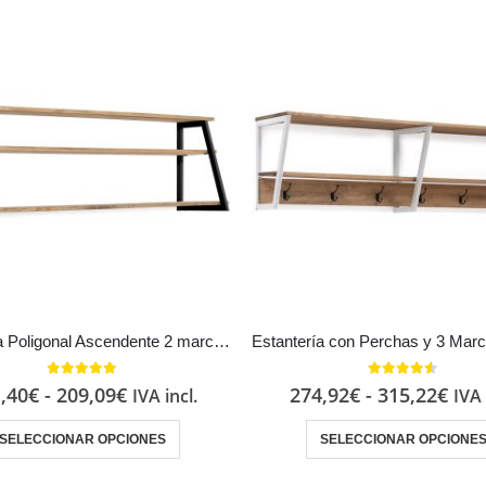
Estantería Poligonal Ascendente 2 marcos Estilo Industrial Vintage metal en Negro
5.00
out of 5
4.50
out of 5
,40
€
-
209,09
€
274,92
€
-
315,22
€
IVA incl.
IVA 
SELECCIONAR OPCIONES
SELECCIONAR OPCIONE