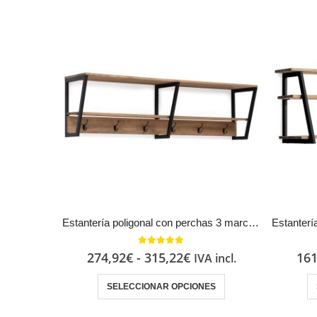
Estantería poligonal con perchas 3 marcos Estilo Industrial Vintage metal en Negro
5.00
out of 5
274,92
€
-
315,22
€
161
IVA incl.
SELECCIONAR OPCIONES