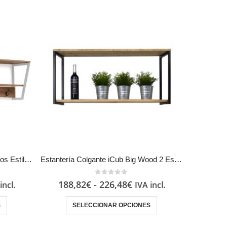
Estantería con Perchas y 3 Marcos Estilo Industrial Vintage Metal en Blanco
Estantería Colgante iCub Big Wood 2 Estantes 2 Marcos Negra en madera maciza de pino acabado vintage estilo industrial Box Furniture
0
out of 5
188,82
€
-
226,48
€
incl.
IVA incl.
S
SELECCIONAR OPCIONES