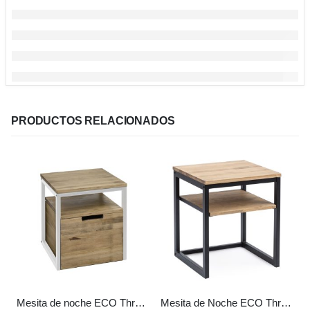
PRODUCTOS RELACIONADOS
Mesita de noche ECO Three 1 estante 1 cajon Blanca en madera maciza de pino acabado vintage estilo industrial Box Furniture
Mesita de Noche ECO Three con Estante metal en Negro Estilo Industrial Vintage