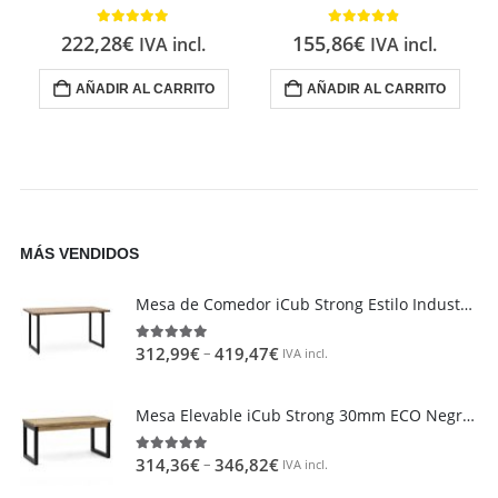
5.00
out of 5
4.80
out of 5
222,28
€
155,86
€
IVA incl.
IVA incl.
AÑADIR AL CARRITO
AÑADIR AL CARRITO
MÁS VENDIDOS
Mesa de Comedor iCub Strong Estilo Industrial Vintage metal en Negro
–
312,99
€
419,47
€
4.95
out of 5
IVA incl.
Mesa Elevable iCub Strong 30mm ECO Negra en madera maciza de pino acabado vintage estilo industrial Box Furniture
–
314,36
€
346,82
€
4.85
out of 5
IVA incl.