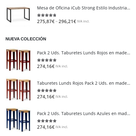
Mesa de Oficina iCub Strong Estilo Industrial Vintage metal en Negro
–
275,87
€
296,21
€
4.73
out of 5
IVA incl.
NUEVA COLECCIÓN
Área de clientes
Mi Cuenta
Pack 2 Uds. Taburetes Lunds Rojos en madera maciza de pino acabado vintage estilo industrial Box Furniture
Mi lista de deseos
274,16
€
5.00
out of 5
IVA incl.
Atención al cliente
Formas de pago
Taburetes Lunds Rojos Pack 2 Uds. en madera maciza de pino acabado Natural Box Furniture
Condiciones de transporte
Devoluciones y reembolsos
274,16
€
5.00
out of 5
IVA incl.
Aviso Legal y política de privacidad
Pack 2 Uds. Taburetes Lunds Azules en madera maciza de pino acabado vintage estilo industrial Box Furniture
FAQ´s
274,16
€
5.00
out of 5
IVA incl.
Atención al Cliente
Preguntas y Respuestas