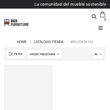
La comunidad del mueble sostenible
0
HOME
CATALOGO TIENDA
80X120X38 CM
Área de clientes
FILTER
Mi Cuenta
Mi lista de deseos
Atención al cliente
Formas de pago
Condiciones de transporte
Devoluciones y reembolsos
Aviso Legal y política de privacidad