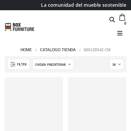
La comunidad del mueble sostenible
0
HOME
CATALOGO TIENDA
60X120X42 CM
FILTER
Área de clientes
Mi Cuenta
Mi lista de deseos
Atención al cliente