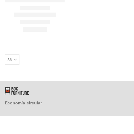
FAQ´s
Atención al Cliente
Preguntas y Respuestas
Instrucciones de Montaje
Proveedores
¿Tienes un taller y quieres colaborar con nosotros?
Economía circular