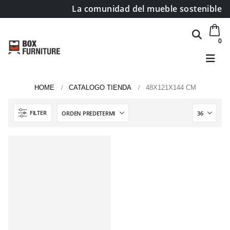
La comunidad del mueble sostenible
0
HOME
CATALOGO TIENDA
48X121X144 CM
Área de clientes
FILTER
Mi Cuenta
Mi lista de deseos
Atención al cliente
Formas de pago
Condiciones de transporte
Devoluciones y reembolsos
Aviso Legal y política de privacidad