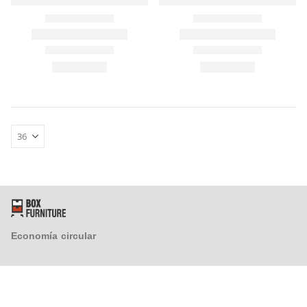
FAQ´s
Atención al Cliente
Preguntas y Respuestas
Instrucciones de Montaje
Proveedores
¿Tienes un taller y quieres colaborar con nosotros?
Economía circular