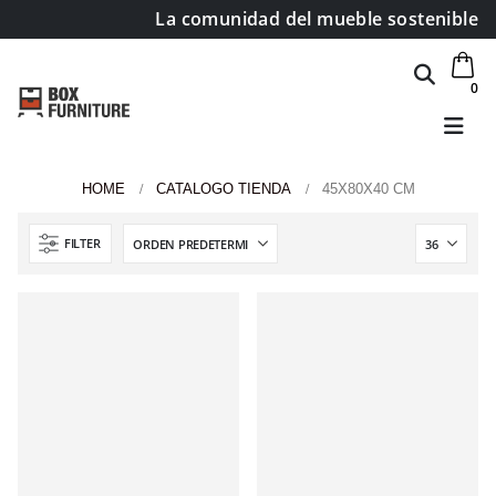
La comunidad del mueble sostenible
0
HOME
CATALOGO TIENDA
45X80X40 CM
Área de clientes
FILTER
Mi Cuenta
Mi lista de deseos
Atención al cliente
Formas de pago
Condiciones de transporte
Devoluciones y reembolsos
Aviso Legal y política de privacidad