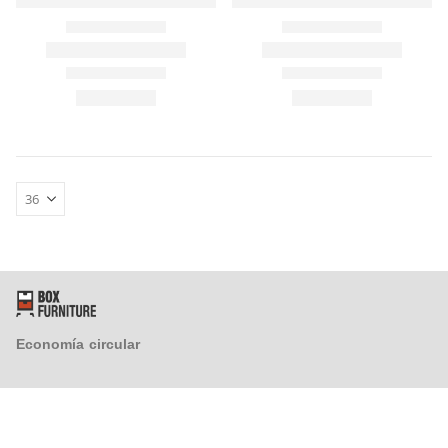
FAQ´s
Atención al Cliente
Preguntas y Respuestas
Instrucciones de Montaje
Proveedores
¿Tienes un taller y quieres colaborar con nosotros?
Economía circular