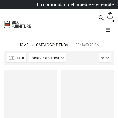
La comunidad del mueble sostenible
0
HOME
CATALOGO TIENDA
32X140X75 CM
Área de clientes
FILTER
Mi Cuenta
Mi lista de deseos
Atención al cliente
Formas de pago
Condiciones de transporte
Devoluciones y reembolsos
Aviso Legal y política de privacidad