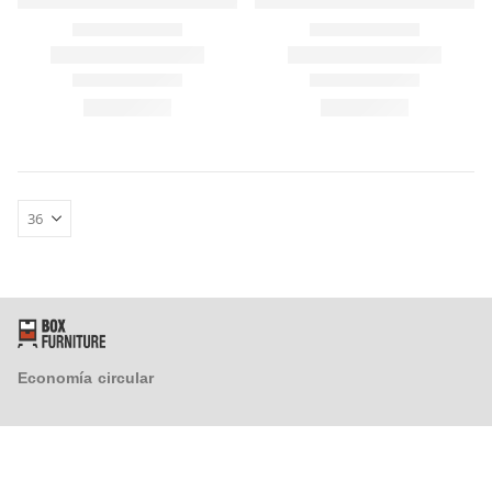
FAQ´s
Atención al Cliente
Preguntas y Respuestas
Instrucciones de Montaje
Proveedores
¿Tienes un taller y quieres colaborar con nosotros?
Economía circular