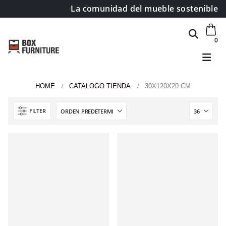
La comunidad del mueble sostenible
0
HOME
CATALOGO TIENDA
30X120X20 CM
Área de clientes
FILTER
Mi Cuenta
Mi lista de deseos
Atención al cliente
Formas de pago
Condiciones de transporte
Devoluciones y reembolsos
Aviso Legal y política de privacidad