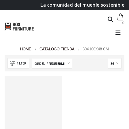
La comunidad del mueble sostenible
0
HOME
CATALOGO TIENDA
30X100X48 CM
Área de clientes
FILTER
Mi Cuenta
Mi lista de deseos
Atención al cliente
Formas de pago
Condiciones de transporte
Devoluciones y reembolsos
Aviso Legal y política de privacidad