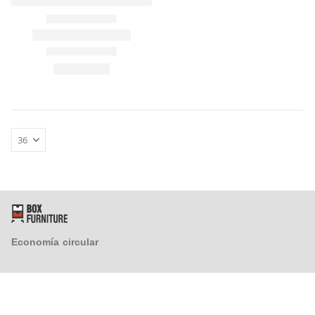
FAQ´s
Atención al Cliente
Preguntas y Respuestas
Instrucciones de Montaje
Proveedores
¿Tienes un taller y quieres colaborar con nosotros?
Economía circular