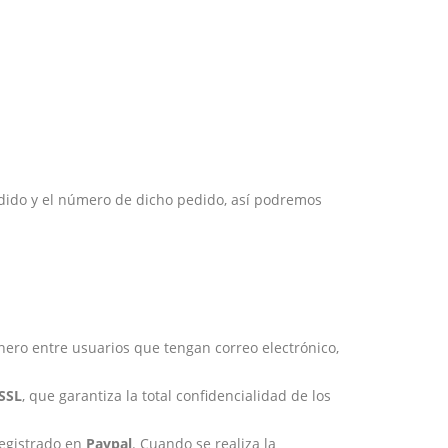
pedido y el número de dicho pedido, así podremos
Proveedores
¿Tienes un taller y quieres
colaborar con nosotros?
nero entre usuarios que tengan correo electrónico,
SSL
, que garantiza la total confidencialidad de los
registrado en
Paypal
. Cuando se realiza la