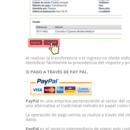
Al realizar la transferencia o el ingreso no olvide 
identificar fácilmente la procedencia del importe y pr
Área de clientes
3) PAGO A TRAVÉS DE PAY PAL.
Mi Cuenta
Mi lista de deseos
Atención al cliente
PayPal
es una empresa perteneciente al sector del co
Formas de pago
una alternativa al tradicional método en papel como l
Condiciones de transporte
La operación de pago online se realiza a través del i
Devoluciones y reembolsos
datos.
Aviso Legal y política de privacid
PayPal
es el servicio intermediario de pagos más con