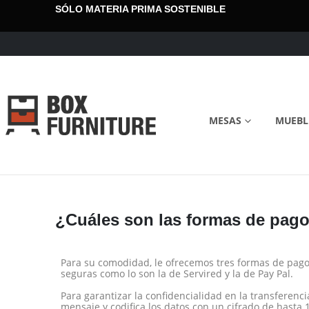
SÓLO MATERIA PRIMA SOSTENIBLE
MESAS
MUEBL
¿Cuáles son las formas de pag
Para su comodidad, le ofrecemos tres formas de pago 
seguras como lo son la de Servired y la de Pay Pal.
Para garantizar la confidencialidad en la transferenci
mensaje y codifica los datos con un cifrado de hasta 