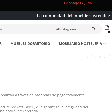
Montaje
Ayuda
La comunidad del mueble sostenible
0
R
MUEBLES DORMITORIO
MOBILIARIO HOSTELERÍA
 realizan a través de pasarelas de pago totalmente
Secure Sockets Layer), que garantiza la integridad del
 no podrá interpretarla.