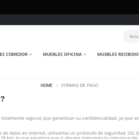
ES COMEDOR
MUEBLES OFICINA
MUEBLES RECIBIDO
HOME
FORMAS DE PAGO
o?
totalmente seguras que garantizan su confidencialidad, ya que se
a de datos en Internet, utilizamos un protocolo de seguridad, SSL (
128 bits lo que garantiza que si alguien intercepta la comunicación