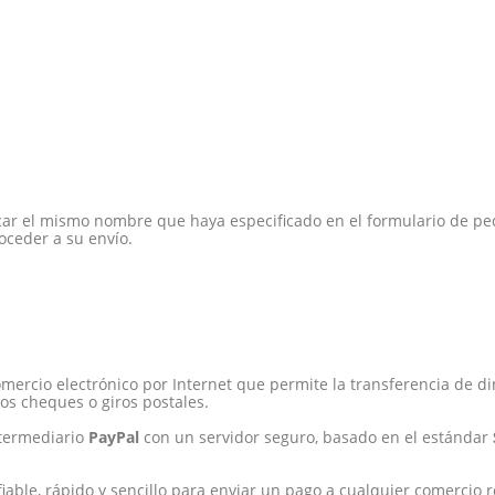
indicar el mismo nombre que haya especificado en el formulario de 
oceder a su envío.
FAQ´s
Atención al Cliente
Preguntas y Respuestas
Instrucciones de Montaje
mercio electrónico por Internet que permite la transferencia de di
os cheques o giros postales.
ntermediario
PayPal
con un servidor seguro, basado en el estándar
ad
fiable, rápido y sencillo para enviar un pago a cualquier comercio 