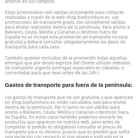
ahorros en tus compras.
Mi Cuenta
Estas promociones son validas únicamente para compras
Mi lista de deseos
realizadas a través de la web shop.boxfurniture.es. Las
promociones de transporte gratis, son únicamente validas
Atención al cliente
para envíos realizados dentro de la península. Para envíos a
Baleares, Ceuta, Melilla y Canarias o destinos fuera de
Formas de pago
España no se incluye esta promoción (el transporte no será
Condiciones de transporte
gratuito) y deberá consultar obligatoriamente los datos de
transporte para cada caso.
Devoluciones y reembolsos
También quedan excluidas de la promoción todas aquellas
Aviso Legal y política de privacidad
entregas que por deseo expreso del cliente utilicen métodos
de transporte urgente (entregas especiales en sábados, o
concertadas para que sean antes de las 24h.)
FAQ´s
Atención al Cliente
Gastos de transporte para fuera de la península:
Preguntas y Respuestas
Los gastos de transporte que no son gratuitos y que aparecen
Instrucciones de Montaje
en shop.boxfurniture.es, están calculados solo para envíos
dentro de la península. Por lo tanto no son válidos para
envíos a Baleares, Ceuta, Melilla y Canarias o destinos fuera
Proveedores
de España. En estos casos también podemos enviarle los
productos que aparecen en nuestra web, pero antes de
completar el pedido es obligatorio consultar el precio de
¿Tienes un taller y quieres colaborar con nosotros?
transporte para su destino, puesto que es posible que sufra
una variación con respecto al que aparece indicado en la