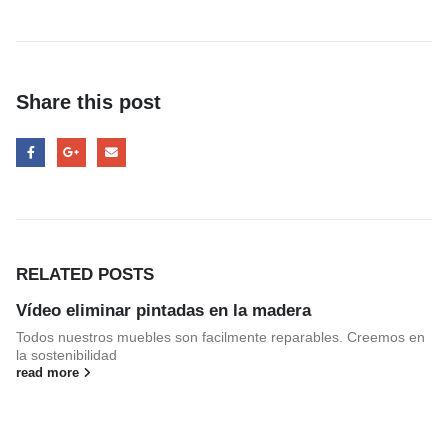
Área de clientes
Mi Cuenta
Share this post
Mi lista de deseos
Atención al cliente
Formas de pago
Condiciones de transporte
Devoluciones y reembolsos
Aviso Legal y política de privacidad
RELATED
POSTS
FAQ´s
Vídeo eliminar pintadas en la madera
Atención al Cliente
Todos nuestros muebles son facilmente reparables. Creemos en
Preguntas y Respuestas
la sostenibilidad
read more
Instrucciones de Montaje
Proveedores