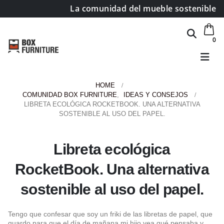
La comunidad del mueble sostenible
0
HOME
COMUNIDAD BOX FURNITURE
,
IDEAS Y CONSEJOS
LIBRETA ECOLÓGICA ROCKETBOOK. UNA ALTERNATIVA
SOSTENIBLE AL USO DEL PAPEL.
Libreta ecológica
RocketBook. Una alternativa
sostenible al uso del papel.
Tengo que confesar que soy un friki de las libretas de papel, que
guardo para que el día de mañana mi hijo vea qué pensaba y