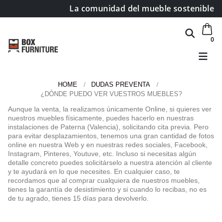
La comunidad del mueble sostenible
0
HOME
DUDAS PREVENTA
¿DÓNDE PUEDO VER VUESTROS MUEBLES?
Área de clientes
Aunque la venta, la realizamos únicamente Online, si quieres ver
nuestros muebles físicamente, puedes hacerlo en nuestras
Mi Cuenta
instalaciones de Paterna (Valencia), solicitando cita previa. Pero
Mi lista de deseos
para evitar desplazamientos, tenemos una gran cantidad de fotos
online en nuestra Web y en nuestras redes sociales, Facebook,
Atención al cliente
Instagram, Pinteres, Youtuve, etc. Incluso si necesitas algún
Formas de pago
detalle concreto puedes solicitárselo a nuestra atención al cliente
y te ayudará en lo que necesites. En cualquier caso, te
Condiciones de transporte
recordamos que al comprar cualquiera de nuestros muebles,
Devoluciones y reembolsos
tienes la garantía de desistimiento y si cuando lo recibas, no es
de tu agrado, tienes 15 días para devolverlo.
Aviso Legal y política de privacidad