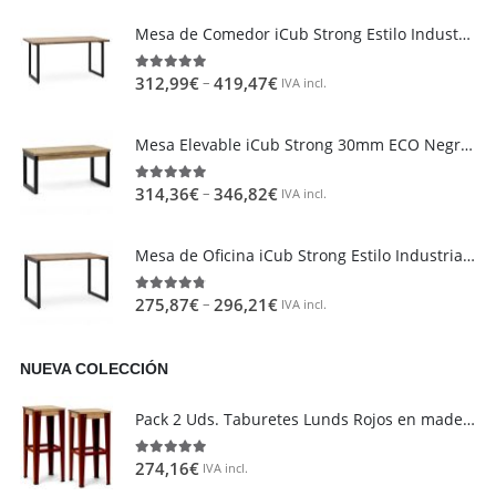
Mesa de Comedor iCub Strong Estilo Industrial Vintage metal en Negro
–
312,99
€
419,47
€
4.95
out of 5
IVA incl.
Mesa Elevable iCub Strong 30mm ECO Negra en madera maciza de pino acabado vintage estilo industrial Box Furniture
–
314,36
€
346,82
€
4.85
out of 5
IVA incl.
Mesa de Oficina iCub Strong Estilo Industrial Vintage metal en Negro
–
275,87
€
296,21
€
4.73
out of 5
IVA incl.
NUEVA COLECCIÓN
Pack 2 Uds. Taburetes Lunds Rojos en madera maciza de pino acabado vintage estilo industrial Box Furniture
274,16
€
5.00
out of 5
IVA incl.
Área de clientes