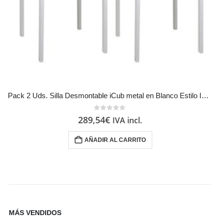
Pack 2 Uds. Silla Desmontable iCub metal en Blanco Estilo Industrial Vintage
0
out of 5
289,54
€
IVA incl.
AÑADIR AL CARRITO
MÁS VENDIDOS