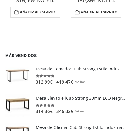
316,40
€
150,86
€
IVA incl.
IVA incl.
AÑADIR AL CARRITO
AÑADIR AL CARRITO
MÁS VENDIDOS
Mesa de Comedor iCub Strong Estilo Industrial Vintage metal en Negro
–
312,99
€
419,47
€
4.95
out of 5
IVA incl.
Mesa Elevable iCub Strong 30mm ECO Negra en madera maciza de pino acabado vintage estilo industrial Box Furniture
–
314,36
€
346,82
€
4.85
out of 5
IVA incl.
Mesa de Oficina iCub Strong Estilo Industrial Vintage metal en Negro