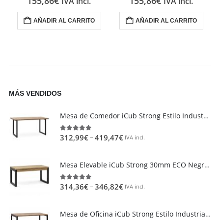
155,86
€
155,86
€
IVA incl.
IVA incl.
AÑADIR AL CARRITO
AÑADIR AL CARRITO
MÁS VENDIDOS
Mesa de Comedor iCub Strong Estilo Industrial Vintage metal en Negro
–
312,99
€
419,47
€
4.95
out of 5
IVA incl.
Mesa Elevable iCub Strong 30mm ECO Negra en madera maciza de pino acabado vintage estilo industrial Box Furniture
–
314,36
€
346,82
€
4.85
out of 5
IVA incl.
Mesa de Oficina iCub Strong Estilo Industrial Vintage metal en Negro