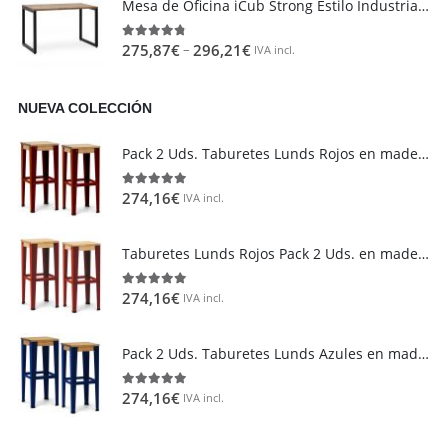
Mesa de Oficina iCub Strong Estilo Industrial Vintage metal en Negro
–
275,87
€
296,21
€
4.73
out of 5
IVA incl.
NUEVA COLECCIÓN
Área de clientes
Mi Cuenta
Pack 2 Uds. Taburetes Lunds Rojos en madera maciza de pino acabado vintage estilo industrial Box Furniture
Mi lista de deseos
274,16
€
5.00
out of 5
IVA incl.
Atención al cliente
Formas de pago
Taburetes Lunds Rojos Pack 2 Uds. en madera maciza de pino acabado Natural Box Furniture
Condiciones de transporte
Devoluciones y reembolsos
274,16
€
5.00
out of 5
IVA incl.
Aviso Legal y política de privacidad
Pack 2 Uds. Taburetes Lunds Azules en madera maciza de pino acabado vintage estilo industrial Box Furniture
FAQ´s
274,16
€
5.00
out of 5
IVA incl.
Atención al Cliente
Preguntas y Respuestas