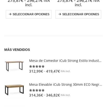
275,87
€
-
296,21
€
275,87
€
-
296,21
€
IVA
IVA
incl.
incl.
SELECCIONAR OPCIONES
SELECCIONAR OPCIONES
MÁS VENDIDOS
Mesa de Comedor iCub Strong Estilo Industrial Vintage metal en Negro
–
312,99
€
419,47
€
4.95
out of 5
IVA incl.
Mesa Elevable iCub Strong 30mm ECO Negra en madera maciza de pino acabado vintage estilo industrial Box Furniture
–
314,36
€
346,82
€
4.85
out of 5
IVA incl.