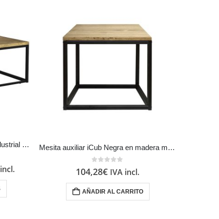
Mesa de Centro iCub U Estilo Industrial Vintage metal en Negro
Mesita auxiliar iCub Negra en madera maciza de pino acabado vintage estilo industrial Box Furniture
incl.
0
out of 5
104,28
€
IVA incl.
S
AÑADIR AL CARRITO