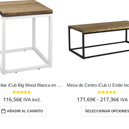
Mesa Auxiliar iCub Big Wood Blanca en madera maciza de pino acabado vintage estilo industrial Box Furniture
5.00
out of 5
4.67
out of 5
116,56
€
171,69
€
-
217,36
€
IVA incl.
IVA 
AÑADIR AL CARRITO
SELECCIONAR OPCIONE