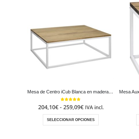
Mesa de Centro iCub Blanca en madera maciza de pino acabado vintage estilo industrial Box Furniture
5.00
out of 5
204,10
€
-
259,09
€
IVA incl.
SELECCIONAR OPCIONES