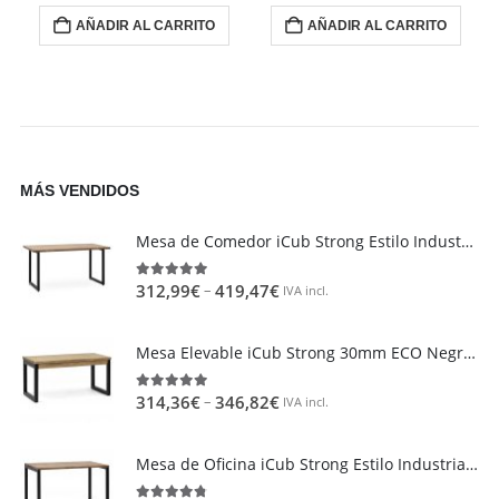
AÑADIR AL CARRITO
AÑADIR AL CARRITO
MÁS VENDIDOS
Mesa de Comedor iCub Strong Estilo Industrial Vintage metal en Negro
–
312,99
€
419,47
€
4.95
out of 5
IVA incl.
Mesa Elevable iCub Strong 30mm ECO Negra en madera maciza de pino acabado vintage estilo industrial Box Furniture
–
314,36
€
346,82
€
4.85
out of 5
IVA incl.
Mesa de Oficina iCub Strong Estilo Industrial Vintage metal en Negro