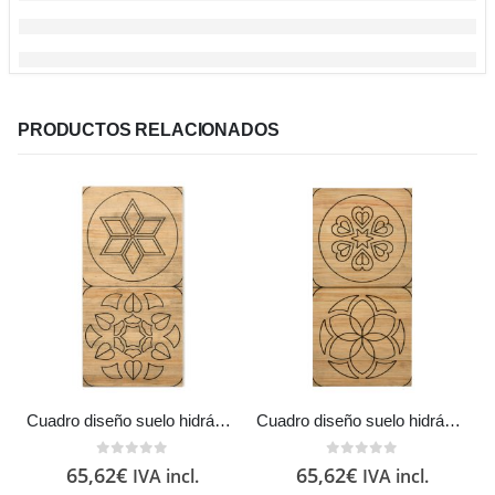
PRODUCTOS RELACIONADOS
Cuadro diseño suelo hidráulico CU01 en madera maciza de pino con acabado efecto vintage Box Furniture
Cuadro diseño suelo hidráulico CU07 en madera maciza de pino con acabado efecto vintage Box Furniture
0
out of 5
0
out of 5
65,62
€
65,62
€
IVA incl.
IVA incl.