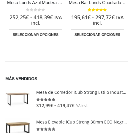
Mesa Lunds Azul Madera Estilo Industrial Vintage
Mesa Bar Lunds Cuadrada Estilo Industrial Vintage metal en Negro
0
out of 5
5.00
out of 5
252,25
€
-
418,39
€
195,61
€
-
297,72
€
IVA
IVA
incl.
incl.
SELECCIONAR OPCIONES
SELECCIONAR OPCIONES
MÁS VENDIDOS
Mesa de Comedor iCub Strong Estilo Industrial Vintage metal en Negro
–
312,99
€
419,47
€
4.95
out of 5
IVA incl.
Mesa Elevable iCub Strong 30mm ECO Negra en madera maciza de pino acabado vintage estilo industrial Box Furniture