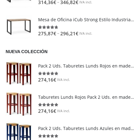
–
314,36
€
346,82
€
4.85
out of 5
IVA incl.
Mesa de Oficina iCub Strong Estilo Industrial Vintage metal en Negro
–
275,87
€
296,21
€
4.73
out of 5
IVA incl.
NUEVA COLECCIÓN
Área de clientes
Mi Cuenta
Pack 2 Uds. Taburetes Lunds Rojos en madera maciza de pino acabado vintage estilo industrial Box Furniture
Mi lista de deseos
274,16
€
5.00
out of 5
IVA incl.
Atención al cliente
Formas de pago
Taburetes Lunds Rojos Pack 2 Uds. en madera maciza de pino acabado Natural Box Furniture
Condiciones de transporte
Devoluciones y reembolsos
274,16
€
5.00
out of 5
IVA incl.
Aviso Legal y política de privacidad
Pack 2 Uds. Taburetes Lunds Azules en madera maciza de pino acabado vintage estilo industrial Box Furniture
FAQ´s