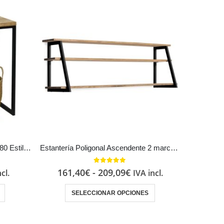
Recibidor iCub Big Wood 30x80x80 Estilo Industrial Vintage tablero madera maciza 30 mm
Estantería Poligonal Ascendente 2 marcos Estilo Industrial Vintage metal en Negro
5.00
out of 5
161,40
€
-
209,09
€
cl.
IVA incl.
SELECCIONAR OPCIONES