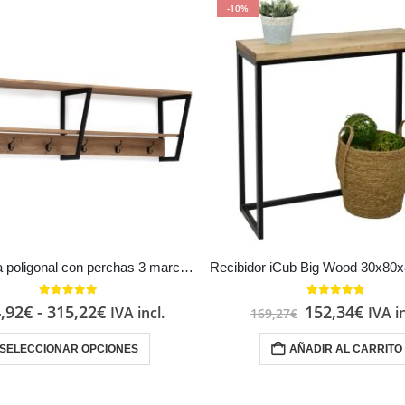
-10%
Estantería poligonal con perchas 3 marcos Estilo Industrial Vintage metal en Negro
5.00
out of 5
4.67
out of 5
,92
€
-
315,22
€
152,34
€
IVA incl.
IVA in
169,27
€
SELECCIONAR OPCIONES
AÑADIR AL CARRITO