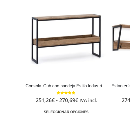
Consola iCub con bandeja Estilo Industrial Vintage metal en Negro
5.00
out of 5
251,26
€
-
270,69
€
274
IVA incl.
SELECCIONAR OPCIONES