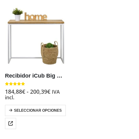
Recibidor iCub Big Wood Estilo Industrial Vintage metal en Blanco
4.83
out of 5
184,88
€
-
200,39
€
IVA
incl.
SELECCIONAR OPCIONES