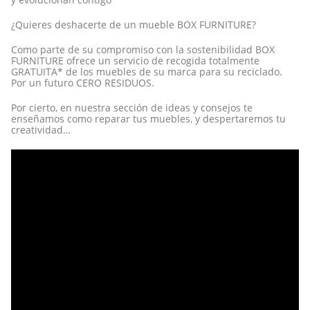
¿Quieres deshacerte de un mueble BOX FURNITURE?
Como parte de su compromiso con la sostenibilidad BOX
FURNITURE ofrece un servicio de recogida totalmente
GRATUITA* de los muebles de su marca para su reciclado.
Por un futuro CERO RESIDUOS.
Por cierto, en nuestra sección de ideas y consejos te
enseñamos como reparar tus muebles, y despertaremos tu
creatividad…