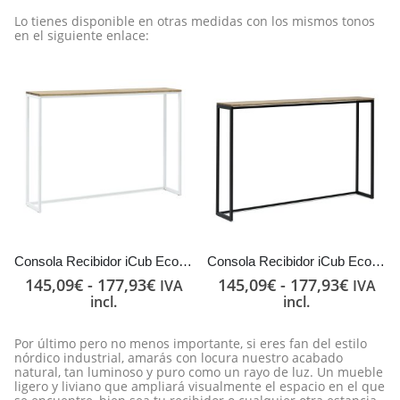
Lo tienes disponible en otras medidas con los mismos tonos
en el siguiente enlace:
Consola Recibidor iCub Eco-Line Blanca en madera maciza de pino acabado envejecido estilo Industrial Box Furniture
Consola Recibidor iCub Eco-Line Negra en madera maciza de pino acabado envejecido estilo Industrial Box Furniture
145,09
€
-
177,93
€
145,09
€
-
177,93
€
IVA
IVA
incl.
incl.
Por último pero no menos importante, si eres fan del estilo
nórdico industrial, amarás con locura nuestro acabado
natural, tan luminoso y puro como un rayo de luz. Un mueble
ligero y liviano que ampliará visualmente el espacio en el que