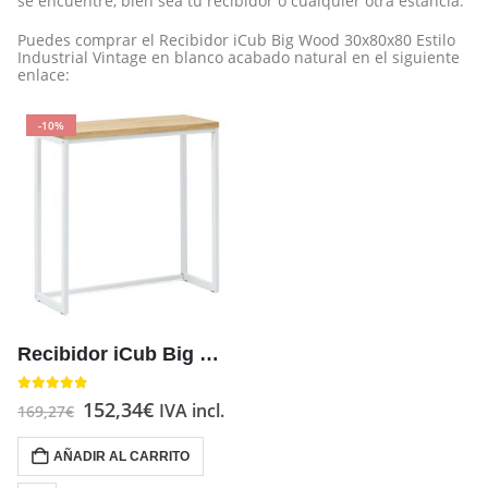
se encuentre, bien sea tu recibidor o cualquier otra estancia.
Puedes comprar el Recibidor iCub Big Wood 30x80x80 Estilo
Industrial Vintage en blanco acabado natural en el siguiente
enlace:
-10%
Recibidor iCub Big Wood 30x80x80 Blanco madera acabado Natural estilo nórdico Industrial Vintage Box Furniture
4.80
out of 5
152,34
€
IVA incl.
169,27
€
AÑADIR AL CARRITO