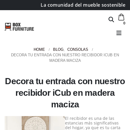
La comunidad del mueble sostenible
0
HOME
BLOG
,
CONSOLAS
DECORA TU ENTRADA CON NUESTRO RECIBIDOR ICUB EN
MADERA MACIZA
Decora tu entrada con nuestro
recibidor iCub en madera
maciza
El recibidor es una de las
estancias más significativas
del hogar, ya que es tu carta