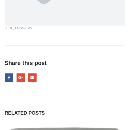
BLOG
,
CONSOLAS
Área de clientes
Mi Cuenta
Mi lista de deseos
Atención al cliente
Share this post
Formas de pago
Condiciones de transporte
Devoluciones y reembolsos
Aviso Legal y política de privacidad
FAQ´s
RELATED
POSTS
Atención al Cliente
Preguntas y Respuestas