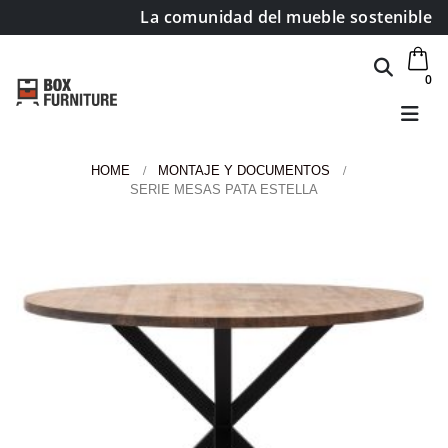
La comunidad del mueble sostenible
0
HOME
MONTAJE Y DOCUMENTOS
SERIE MESAS PATA ESTELLA
Área de clientes
Mi Cuenta
Mi lista de deseos
Atención al cliente
Formas de pago
Condiciones de transporte