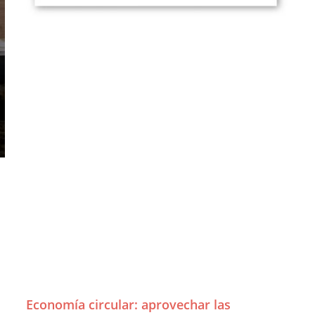
FAQ´s
Atención al Cliente
Economía circular: aprovechar las
Preguntas y Respuestas